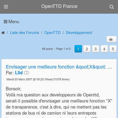
OpenTTD France
Menu
Liste des Forums
OpenTTD
Développement
1
2
3
4
5
48 posts :: Page 1 of 5
Envisager une meilleure fonction &quot;X&quot; de transparence
Par:
L5d
Mardi 20 Mars 2007 @ 00:23
(Read 21078 times)
Bonsoir,
Voilà ma question aux developpeurs de Openttd,
serait-il possible d'envisager une meilleure fonction "X"
de transparence, c'est à dire, qui ne mettent pas les
stations de bus ni de camion ni leurs entrepots