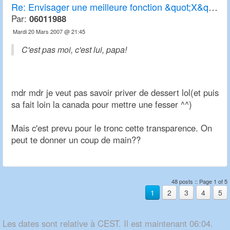
Re:
Envisager une meilleure fonction &quot;X&quot; de transparence
Par:
06011988
Mardi 20 Mars 2007 @ 21:45
C'est pas moi, c'est lui, papa!
mdr mdr je veut pas savoir priver de dessert lol(et puis
sa fait loin la canada pour mettre une fesser ^^)
Mais c'est prevu pour le tronc cette transparence. On
peut te donner un coup de main??
48 posts :: Page 1 of 5
1
2
3
4
5
Les dates sont relative à CEST. Il est maintenant 06:04.