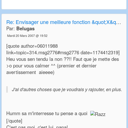
Re:
Envisager une meilleure fonction &quot;X&quot; de transparence
Par:
Belugas
Mardi 20 Mars 2007 @ 19:52
[quote author=06011988
link=topic=314.msg2776#msg2776 date=1174412319]
Heu vous sen tendu la non ??!! Faut que je mette des
>o pour vous calmer ^^ (premier et dernier
avertissement aieeee)
J'ai d'autres choses que je voudrais y rajouter, en plus.
Humm sa m'interresse tu pense a quoi
[/quote]
C'est pas moi, c'est lui, papa!