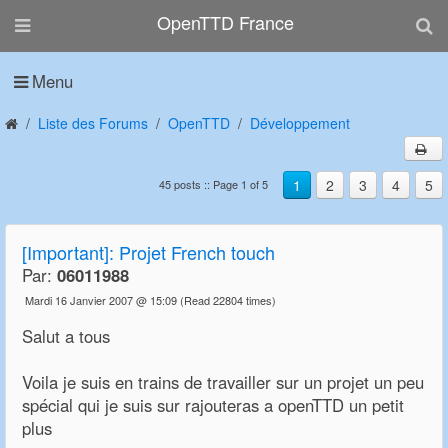
OpenTTD France
Menu
Liste des Forums
OpenTTD
Développement
1
2
3
4
5
45 posts :: Page 1 of 5
[Important]: Projet French touch
Par:
06011988
Mardi 16 Janvier 2007 @ 15:09
(Read 22804 times)
Salut a tous
Voila je suis en trains de travailler sur un projet un peu
spécial qui je suis sur rajouteras a openTTD un petit
plus