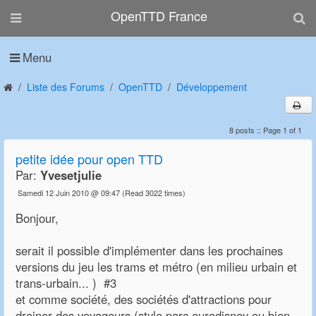
OpenTTD France
Menu
Liste des Forums
OpenTTD
Développement
8 posts :: Page 1 of 1
petite idée pour open TTD
Par:
Yvesetjulie
Samedi 12 Juin 2010 @ 09:47
(Read 3022 times)
Bonjour,
serait il possible d'implémenter dans les prochaines
versions du jeu les trams et métro (en milieu urbain et
trans-urbain... ) #3
et comme société, des sociétés d'attractions pour
drainer des voyageurs (style parc eurodisney ou bien