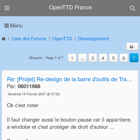
OpenTTD France
Menu
Liste des Forums
OpenTTD
Développement
1
...
3
4
5
6
7
68 posts :: Page 7 of 7
Re:
[Projet] Re-design de la barre d'outils de Transport Tycoon Deluxe et OpenTTD
Par:
06011988
Vendredi 16 Février 2007 @ 07:23
Ok c'est noter
Il faut changer aussi le bouton pause car il appartiens
a windobe et c'est protéger de droit d'auteur ...