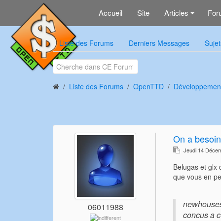
Accueil
Site
Articles
For
+
Liste des Forums
Derniers Messages
Sujet
Liste des Forums
OpenTTD
Développemen
On a besoin
Jeudi 14 Déce
Belugas et glx
que vous en pe
newhouses 
06011988
concus a ce