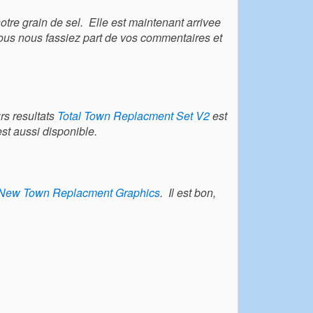
tre grain de sel. Elle est maintenant arrivee
us nous fassiez part de vos commentaires et
rs resultats
Total Town Replacment Set V2
est
st aussi disponible.
New Town Replacment Graphics
. Il est bon,