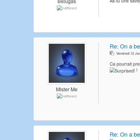
As-tu une sav
Belugas
Re:
On a be
Vendredi 12 Ja
Ca pourrait pr
!
Mister Me
Re:
On a be