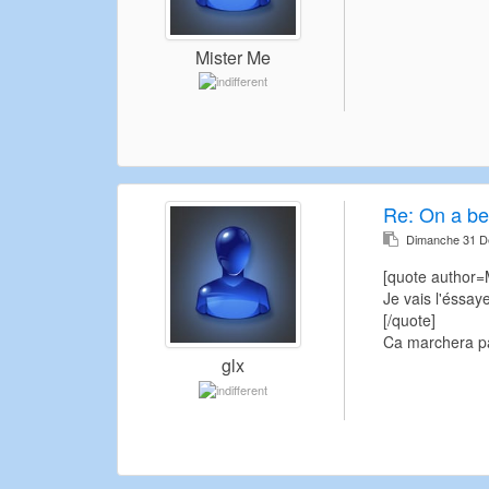
Mister Me
Re:
On a be
Dimanche 31 D
[quote author
Je vais l'éssaye
[/quote]
Ca marchera pa
glx