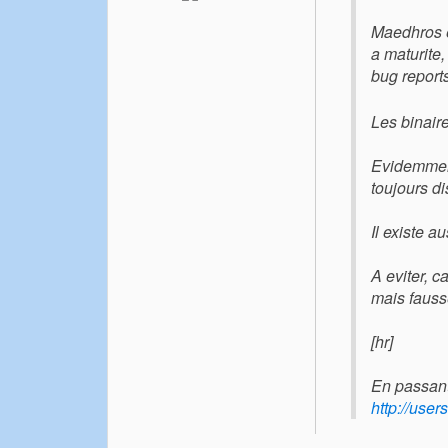
Maedhros e
a maturite
bug report
Les binair
Evidemment
toujours di
Il existe au
A eviter, ca
mais fausse
[hr]
En passant
http://users