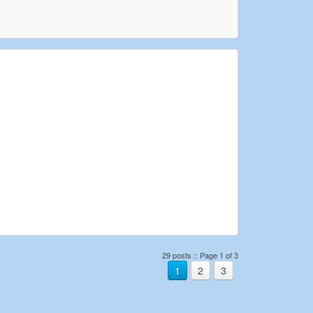
29 posts :: Page 1 of 3
1
2
3