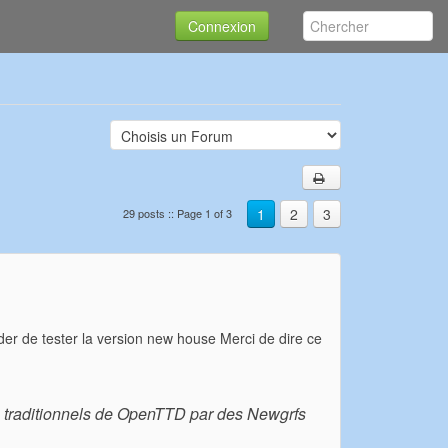
Connexion
1
2
3
29 posts :: Page 1 of 3
r de tester la version new house Merci de dire ce
s traditionnels de OpenTTD par des Newgrfs