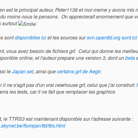
n est le principal auteur, Peter1138 et moi-meme y avons mis no
, du moins nous le pensons. On apprecierait enormement que vo
s surtout
:
es sont
disponibles ici
et les sources sur
svn.openttd.org sont ici
, vous avez besoin de fichiers grf. Celui qui donne les meilleu
sponible online, et l'auteur prepare une version 3, dont un
beta
e
ssi le
Japan set
, ainsi que
certains grf de Aegir
.
r il ne s'agit pas d'un vrai newhouse grf, celui que j'ai construit :
rra les tests, car il ne fait que remplacer les graphics
, le TTRS3 est maintenant disponible sur l'adresse suivante :
.skynet.be/florisjan/ttd/ttrs.html