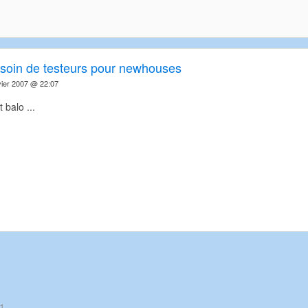
soin de testeurs pour newhouses
ier 2007 @ 22:07
t balo ...
1.