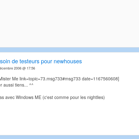
soin de testeurs pour newhouses
écembre 2006 @ 17:56
=Mister Me link=topic=73.msg733#msg733 date=1167560608]
r aussi tiens... ^^
s avec Windows ME (c'est comme pour les nightlies)