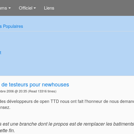
ums
Officiel
Liens
+
+
s Populaires
t
 de testeurs pour newhouses
mbre 2006 @ 20:35
(Read 13316 times)
 des développeurs de open TTD nous ont fait l'honneur de nous demande
nsez.
est une branche dont le propos est de remplacer les batiment
tte fin.