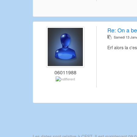
Re:
On a be
Samedi 13 Janv
Erf alors la c'es
06011988
Les dates sont relative à CEST. Il est maintenant 09:0