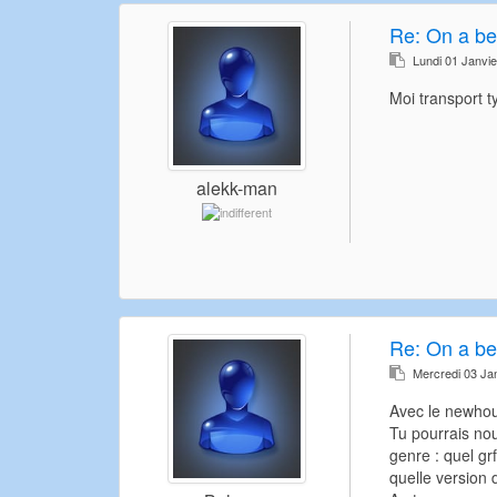
Re:
On a be
Lundi 01 Janvi
Moi transport t
alekk-man
Re:
On a be
Mercredi 03 Ja
Avec le newho
Tu pourrais no
genre : quel grf
quelle version