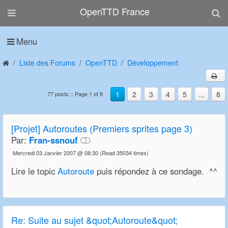
OpenTTD France
Menu
Liste des Forums
OpenTTD
Développement
1
2
3
4
5
...
8
77 posts :: Page 1 of 8
[Projet] Autoroutes (Premiers sprites page 3)
Par:
Fran-ssnouf
Mercredi 03 Janvier 2007 @ 08:30
(Read 35034 times)
Lire le topic
Autoroute
puis répondez à ce sondage. ^^
Re:
Suite au sujet &quot;Autoroute&quot;