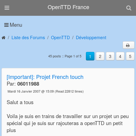
OpenTTD France
Menu
Liste des Forums
OpenTTD
Développement
1
2
3
4
5
45 posts :: Page 1 of 5
[Important]: Projet French touch
Par:
06011988
Mardi 16 Janvier 2007 @ 15:09
(Read 22812 times)
Salut a tous
Voila je suis en trains de travailler sur un projet un peu
spécial qui je suis sur rajouteras a openTTD un petit
plus