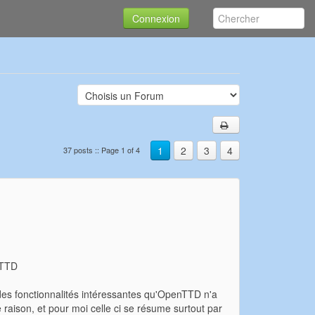
Connexion
1
2
3
4
37 posts :: Page 1 of 4
nTTD
t des fonctionnalités intéressantes qu'OpenTTD n'a
raison, et pour moi celle ci se résume surtout par