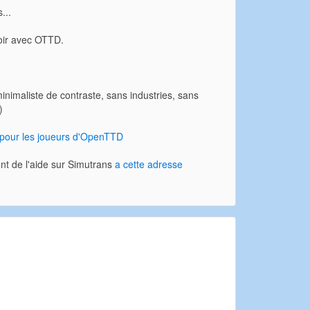
...
voir avec OTTD.
inimaliste de contraste, sans industries, sans
)
 pour les joueurs d'OpenTTD
ent de l'aide sur Simutrans
a cette adresse