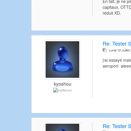
En fait, je ne 
capitaux. OTTD 
réduit XD.
Re:
Tester 
Lundi 12 Juille
j'ai essayé mai
aeroport aiee
kyoshou
Re:
Tester 