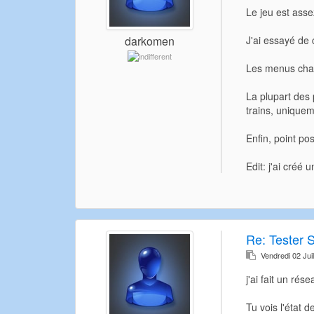
Le jeu est ass
J'ai essayé de 
darkomen
Les menus cha
La plupart des 
trains, uniquem
Enfin, point pos
Edit: j'ai créé
Re:
Tester 
Vendredi 02 Jui
j'ai fait un rés
Tu vois l'état d