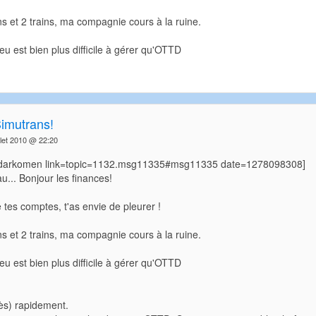
 et 2 trains, ma compagnie cours à la ruine.
jeu est bien plus difficile à gérer qu'OTTD
Simutrans!
llet 2010 @ 22:20
=darkomen link=topic=1132.msg11335#msg11335 date=1278098308]
eau... Bonjour les finances!
e tes comptes, t'as envie de pleurer !
 et 2 trains, ma compagnie cours à la ruine.
jeu est bien plus difficile à gérer qu'OTTD
très) rapidement.