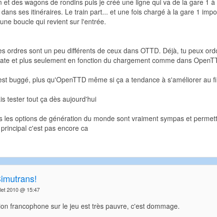
in et des wagons de rondins puis je créé une ligne qui va de la gare 1
e dans ses itinéraires. Le train part... et une fois chargé à la gare 1 imposs
une boucle qui revient sur l'entrée.
s ordres sont un peu différents de ceux dans OTTD. Déjà, tu peux ordon
 date et plus seulement en fonction du chargement comme dans OpenT
 est buggé, plus qu'OpenTTD même si ça a tendance à s'améliorer au fil
is tester tout ça dès aujourd'hui
as les options de génération du monde sont vraiment sympas et permette
principal c'est pas encore ca
Simutrans!
llet 2010 @ 15:47
on francophone sur le jeu est très pauvre, c'est dommage.