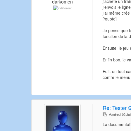
j'achète un tra
darkomen
j'envois le lign
j'ai même créé 
[/quote]
Je pense que le
fonction de la
Ensuite, le jeu
Enfin bon, je va
Edit: en tout c
contre le menu 
Re:
Tester 
Vendredi 02 Jui
La documentati