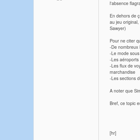
l'absence flagr
En dehors de ça
au jeu original
Sawyer)
Pour ne citer q
-De nombreux Pa
-Le mode sous 
-Les aéroports 
-Les flux de vo
marchandise
-Les sections 
A noter que Si
Bref, ce topic e
[hr]