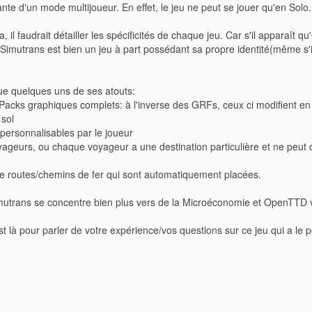
ante d'un mode multijoueur. En effet, le jeu ne peut se jouer qu'en Solo.
, il faudrait détailler les spécificités de chaque jeu. Car s'il apparaît
, Simutrans est bien un jeu à part possédant sa propre identité(même s'i
ue quelques uns de ses atouts:
cks graphiques complets: à l'inverse des GRFs, ceux ci modifient en t
sol
personnalisables par le joueur
yageurs, ou chaque voyageur a une destination particulière et ne peut
de routes/chemins de fer qui sont automatiquement placées.
mutrans se concentre bien plus vers de la Microéconomie et OpenTTD
st là pour parler de votre expérience/vos questions sur ce jeu qui a le po