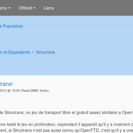
ums
Officiel
Liens
+
+
s Populaires
n et Équivalents
Simutrans
trans!
t 2010 @ 19:34
(Read 28681 times)
de Simutrans, un jeu de transport libre et gratuit assez similaire a Ope
ore testé le jeu en profondeur, cependant il apparaît qu'il y a vraimen
nt, si Simutrans n'est pas aussi connu qu'OpenTTD, c'est qu'il y a une 