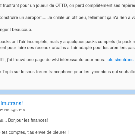
ez frustrant pour un joueur de OTTD, on perd complètement ses repères
construire un aéroport.... Je chiale un ptit peu, tellement ça n'a rien à 
ngent beaucoup.
packs ont l'air incomplets, mais y a quelques packs complets (le pack m
ent pour faire des réseaux urbains a l'air adapté pour les premiers pas
itif, j'ai trouvé une page de wiki intéressante pour nous:
tuto simutrans
 un Topic sur le sous-forum francophone pour les tycooniens qui souhait
Simutrans!
llet 2010 @ 21:18
eau... Bonjour les finances!
e tes comptes, t'as envie de pleurer !