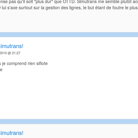
pense pas qu'il soit "plus dur" que OTTD. Simutrans me semble plutôt ac
lui s'axe surtout sur la gestion des lignes, le but étant de foutre le p
Simutrans!
t 2010 @ 21:27
s je comprend rien siflote
ee
Simutrans!