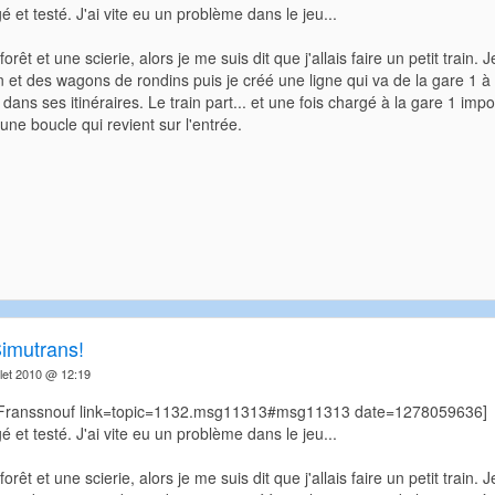
gé et testé. J'ai vite eu un problème dans le jeu...
forêt et une scierie, alors je me suis dit que j'allais faire un petit train
in et des wagons de rondins puis je créé une ligne qui va de la gare 1
e dans ses itinéraires. Le train part... et une fois chargé à la gare 1 imposs
une boucle qui revient sur l'entrée.
Simutrans!
llet 2010 @ 12:19
=Franssnouf link=topic=1132.msg11313#msg11313 date=1278059636]
gé et testé. J'ai vite eu un problème dans le jeu...
forêt et une scierie, alors je me suis dit que j'allais faire un petit train