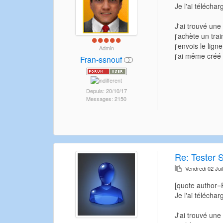
Je l'ai téléchar
J'ai trouvé une 
j'achète un tra
j'envois le lign
Admin
j'ai même créé 
Fran-ssnouf
Depuis: 20/10/17
Messages: 2150
Re:
Tester 
Vendredi 02 Jui
[quote author
Je l'ai téléchar
J'ai trouvé une 