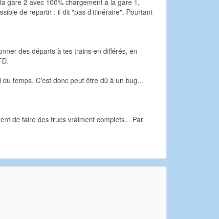
 à la gare 2 avec 100% chargement à la gare 1,
ible de repartir : il dit "pas d'itinéraire". Pourtant
ner des départs à tes trains en différés, en
TD.
 du temps. C'est donc peut être dû à un bug...
nt de faire des trucs vraiment complets... Par