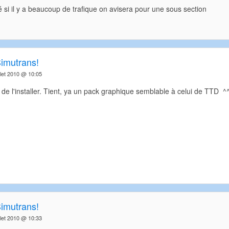
 si il y a beaucoup de trafique on avisera pour une sous section
Simutrans!
llet 2010 @ 10:05
n de l'installer. Tient, ya un pack graphique semblable à celui de TTD ^^
Simutrans!
llet 2010 @ 10:33