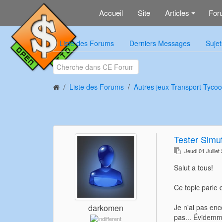
Accueil
Site
Articles
For
+
Liste des Forums
Derniers Messages
Sujet
Liste des Forums
Autres jeux Transport Tycoo
Tester Simu
Jeudi 01 Juille
Salut a tous!
Ce topic parle 
Je n'ai pas enc
darkomen
pas... Évidemme