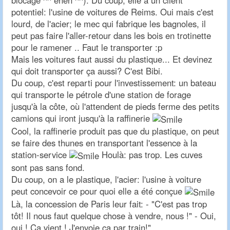
blocage ^^ eheh ^^). Du coup, elle a un client
potentiel: l'usine de voitures de Reims. Oui mais c'est
lourd, de l'acier; le mec qui fabrique les bagnoles, il
peut pas faire l'aller-retour dans les bois en trotinette
pour le ramener .. Faut le transporter :p
Mais les voitures faut aussi du plastique... Et devinez
qui doit transporter ça aussi? C'est Bibi.
Du coup, c'est reparti pour l'investissement: un bateau
qui transporte le pétrole d'une station de forage
jusqu'à la côte, où l'attendent de pieds ferme des petits
camions qui iront jusqu'à la raffinerie
Cool, la raffinerie produit pas que du plastique, on peut
se faire des thunes en transportant l'essence à la
station-service
Houlà: pas trop. Les cuves
sont pas sans fond.
Du coup, on a le plastique, l'acier: l'usine à voiture
peut concevoir ce pour quoi elle a été conçue
Là, la concession de Paris leur fait: - "C'est pas trop
tôt! Il nous faut quelque chose à vendre, nous !" - Oui,
oui ! Ça vient ! J'envoie ça par train!"