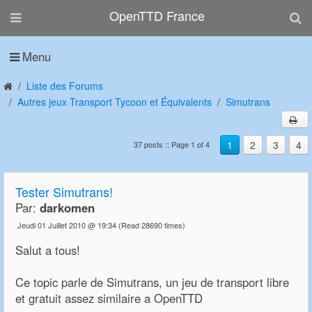
OpenTTD France
Menu
Liste des Forums
Autres jeux Transport Tycoon et Équivalents
Simutrans
1
2
3
4
37 posts :: Page 1 of 4
Tester Simutrans!
Par:
darkomen
Jeudi 01 Juillet 2010 @ 19:34
(Read 28690 times)
Salut a tous!
Ce topic parle de Simutrans, un jeu de transport libre
et gratuit assez similaire a OpenTTD