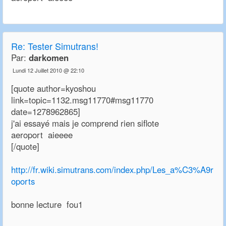
Re:
Tester Simutrans!
Par:
darkomen
Lundi 12 Juillet 2010 @ 22:10
[quote author=kyoshou
link=topic=1132.msg11770#msg11770
date=1278962865]
j'ai essayé mais je comprend rien siflote
aeroport aieeee
[/quote]
http://fr.wiki.simutrans.com/index.php/Les_a%C3%A9r
oports
bonne lecture fou1