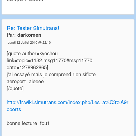
Re:
Tester Simutrans!
Par:
darkomen
Lundi 12 Juillet 2010 @ 22:10
[quote author=kyoshou
link=topic=1132.msg11770#msg11770
date=1278962865]
j'ai essayé mais je comprend rien siflote
aeroport aieeee
[/quote]
http://fr.wiki.simutrans.com/index.php/Les_a%C3%A9r
oports
bonne lecture fou1