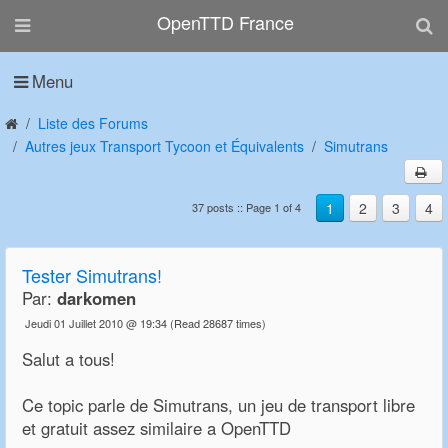
OpenTTD France
Menu
Liste des Forums
Autres jeux Transport Tycoon et Équivalents
Simutrans
1
2
3
4
37 posts :: Page 1 of 4
Tester Simutrans!
Par:
darkomen
Jeudi 01 Juillet 2010 @ 19:34
(Read 28687 times)
Salut a tous!
Ce topic parle de Simutrans, un jeu de transport libre
et gratuit assez similaire a OpenTTD