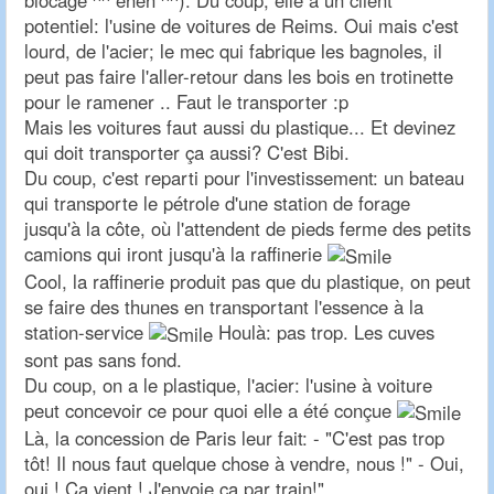
blocage ^^ eheh ^^). Du coup, elle a un client
potentiel: l'usine de voitures de Reims. Oui mais c'est
lourd, de l'acier; le mec qui fabrique les bagnoles, il
peut pas faire l'aller-retour dans les bois en trotinette
pour le ramener .. Faut le transporter :p
Mais les voitures faut aussi du plastique... Et devinez
qui doit transporter ça aussi? C'est Bibi.
Du coup, c'est reparti pour l'investissement: un bateau
qui transporte le pétrole d'une station de forage
jusqu'à la côte, où l'attendent de pieds ferme des petits
camions qui iront jusqu'à la raffinerie
Cool, la raffinerie produit pas que du plastique, on peut
se faire des thunes en transportant l'essence à la
station-service
Houlà: pas trop. Les cuves
sont pas sans fond.
Du coup, on a le plastique, l'acier: l'usine à voiture
peut concevoir ce pour quoi elle a été conçue
Là, la concession de Paris leur fait: - "C'est pas trop
tôt! Il nous faut quelque chose à vendre, nous !" - Oui,
oui ! Ça vient ! J'envoie ça par train!"