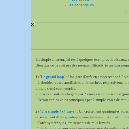
-
Les échangeurs
::
En simple amateur, j'ai testé quelques exemples de réseaux, e
Bien que ce ne soit pas des réseaux officiels, je me suis perm
1) "
Le grand loop
" : Une gare d'arrêt en arborescence à 2 v
- 2 doubles voies auxiliaires embranchées respectivement s
principale(s) sont remplis.
- Entrées et sorties à la gare par 2 voies en arborescence (pour
- Retour sur les voies principales par 2 simple voies de retour
2) "
The simple 4x4 ways
" : Un croisement quadruples voies
- Croisement d'une quadruple voie sur une autre quadruple vo
- Côtés symétriques, croisements de rails limités.
- Les deux voies sont aussi importantes (pas de préférence da