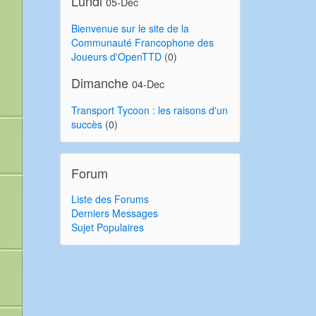
Lundi
05-Dec
Bienvenue sur le site de la
Communauté Francophone des
Joueurs d'OpenTTD
(0)
Dimanche
04-Dec
Transport Tycoon : les raisons d'un
succès
(0)
Forum
Liste des Forums
Derniers Messages
Sujet Populaires