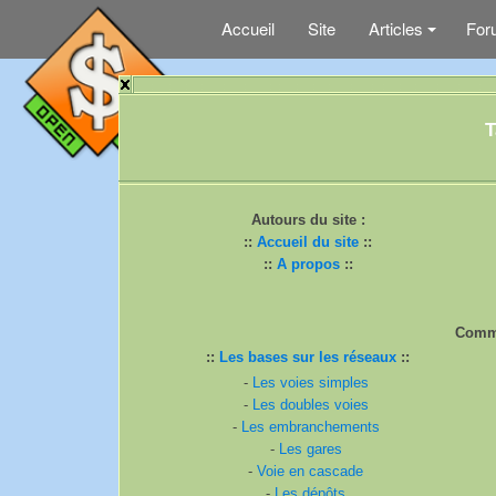
Accueil
Site
Articles
For
+
T
Autours du site :
::
Accueil du site
::
::
A propos
::
Comme
::
Les bases sur les réseaux
::
-
Les voies simples
-
Les doubles voies
-
Les embranchements
-
Les gares
-
Voie en cascade
-
Les dépôts