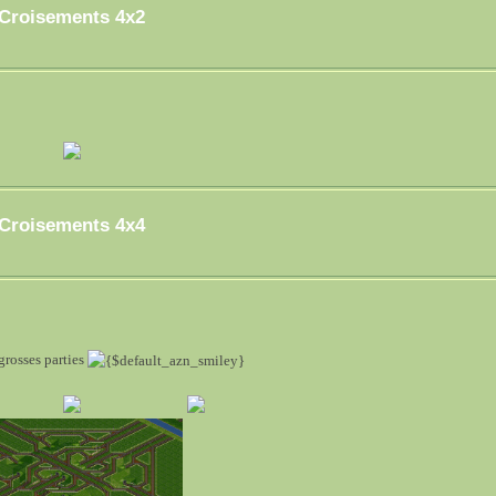
Croisements 4x2
Croisements 4x4
 grosses parties