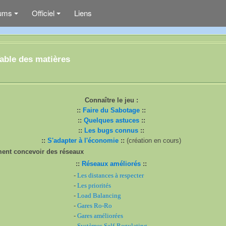
ums
Officiel
Liens
+
+
able des matières
Connaître le jeu :
::
Faire du Sabotage
::
::
Quelques astuces
::
::
Les bugs connus
::
::
S'adapter à l'économie
::
(création en cours)
nt concevoir des réseaux
::
Réseaux améliorés
::
-
Les distances à respecter
-
Les priorités
-
Load Balancing
-
Gares Ro-Ro
-
Gares améliorées
-
Systèmes Self-Regulating