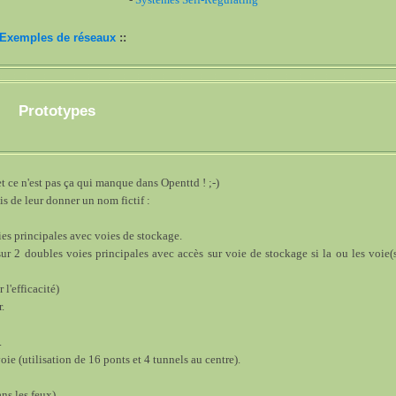
Exemples de réseaux
::
Prototypes
t ce n'est pas ça qui manque dans Openttd ! ;-)
is de leur donner un nom fictif :
oies principales avec voies de stockage.
ur 2 doubles voies principales avec accès sur voie de stockage si la ou les voie(
 l'efficacité)
.
.
ie (utilisation de 16 ponts et 4 tunnels au centre).
ns les feux).