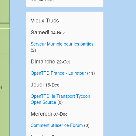
Vieux Trucs
Samedi
04-Nov
Serveur Mumble pour les parties
(2)
Dimanche
22-Oct
OpenTTD France - Le retour
(11)
Jeudi
15-Dec
s)
OpenTTD, le Transport Tycoon
Open Source
(0)
Mercredi
07-Dec
Comment utiliser ce Forum
(0)